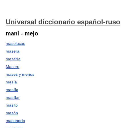
Universal diccionario español-ruso
mani - mejo
maselucas
masera
masería
Maseru
mases y menos
masía
masilla
masillar
masito
masón
masonería