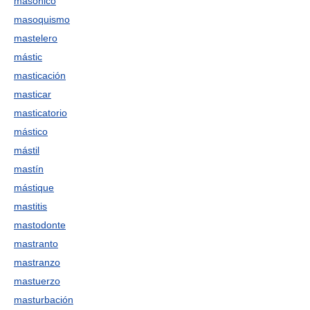
masónico
masoquismo
mastelero
mástic
masticación
masticar
masticatorio
mástico
mástil
mastín
mástique
mastitis
mastodonte
mastranto
mastranzo
mastuerzo
masturbación