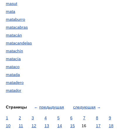
masut
mata
mataburro
matacabras
matacán
matacandelas
matachín
matacía
mataco
matada
matadero
matador
Страницы
←
предыдущая
следующая
→
1
2
3
4
5
6
7
8
9
10
11
12
13
14
15
16
17
18